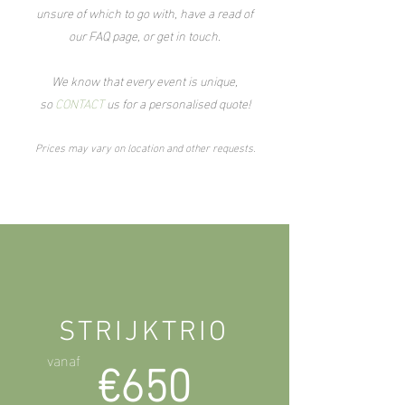
unsure of which to go with, have a read of
our
FAQ page
, or get in touch.
We know that every event is unique,
so
CONT
ACT
us for a personalised quote!
Prices may vary on location and other requests.
STRIJKTRIO
€650​
vanaf