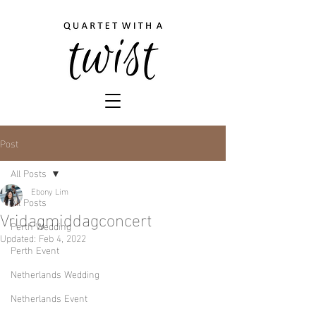
Post
All Posts
Ebony Lim
All Posts
Vridagmiddagconcert
Perth Wedding
Updated:
Feb 4, 2022
Perth Event
Netherlands Wedding
Netherlands Event